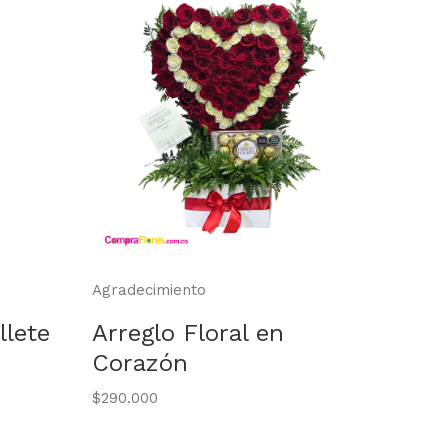
Agradecimiento
Agrade
llete
Arreglo Floral en
Amor
Corazón
rosa
meta
$290.000
$40.00